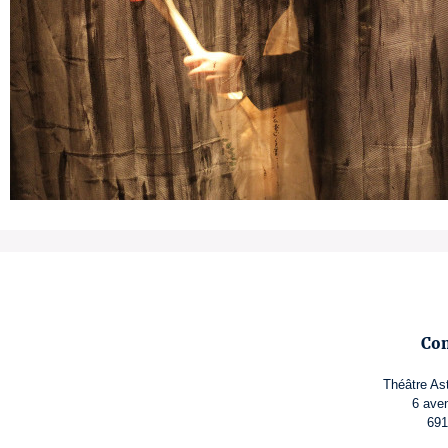
Con
Théâtre Ast
6 ave
691