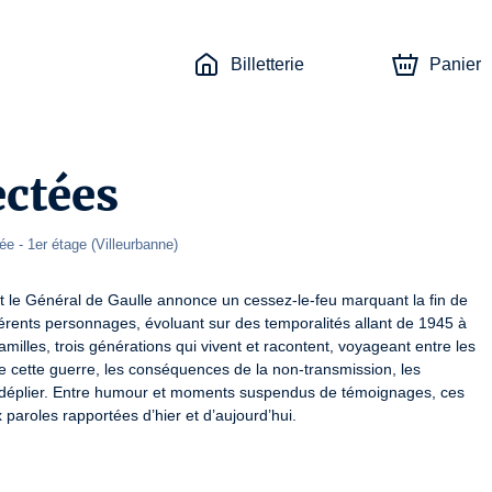
Billetterie
Panier
ctées
ée - 1er étage 
(
Villeurbanne
)
t le Général de Gaulle annonce un cessez-le-feu marquant la fin de 
ifférents personnages, évoluant sur des temporalités allant de 1945 à 
milles, trois générations qui vivent et racontent, voyageant entre les 
de cette guerre, les conséquences de la non-transmission, les 
déplier. Entre humour et moments suspendus de témoignages, ces 
aroles rapportées d’hier et d’aujourd’hui.